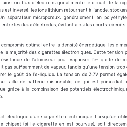
ainsi un flux d’électrons qui alimente le circuit de la ci
s est inversé, les ions lithium retournant à l’anode, stockan
e. Un séparateur microporeux, généralement en polyéthyl
ntre les deux électrodes, évitant ainsi les courts-circuits.
 compromis optimal entre la densité énergétique, les dime
de la majorité des cigarettes électroniques. Cette tension
ésistance de l’atomiseur pour vaporiser l’e-liquide de m
rait pas suffisamment de vapeur, tandis qu’une tension trop
rer le goût de l’e-liquide. La tension de 3.7V permet éga
 taille de batterie raisonnable, ce qui est primordial p
enue grâce à la combinaison des potentiels électrochimiqu
e.
rcuit électrique d’une cigarette électronique. Lorsqu’un util
 le chipset (si l’e-cigarette en est pourvue), soit directe