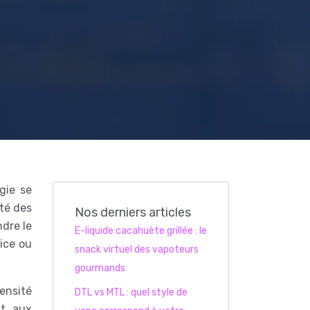
gie se
ité des
Nos derniers articles
dre le
E-liquide cacahuète grillée : le
vice ou
snack virtuel des vapoteurs
gourmands
ensité
DTL vs MTL : quel style de
nt aux