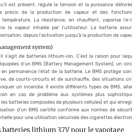
u’il est présent, régule la tension et la puissance délivré
lus précis de la production de vapeur et des fonctionn
température. La résistance, en chauffant, vaporise l’e-l
si la vapeur inhalée par l’utilisateur. La batterie assur
risation, depuis l’activation jusqu’à la production de vapeu
y management system)
l s’agit de batteries lithium-ion. C’est la raison pour laqu
t équipées d’un BMS (Battery Management System), un circ
le en permanence l’état de la batterie. Le BMS protège cont
e, de courts-circuits et de surchauffe, des situations cri
ovoquer un incendie. Il existe différents types de BMS, all
ation en cas de problème aux systèmes plus sophistiqu
r les batteries composées de plusieurs cellules) et qui enreg
tilisation d’un BMS certifié conforme aux normes de sécurit
ntielle pour une utilisation sécurisée des cigarettes électro
 batteries lithium 3.7V pour le vapotage