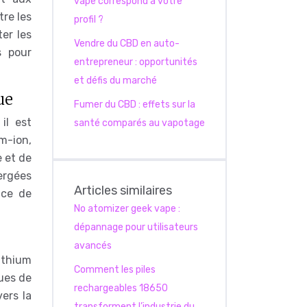
vape correspond à votre
tre les
profil ?
ter les
Vendre du CBD en auto-
s pour
entrepreneur : opportunités
et défis du marché
ue
Fumer du CBD : effets sur la
il est
santé comparés au vapotage
m-ion,
 et de
ergées
Articles similaires
nce de
No atomizer geek vape :
dépannage pour utilisateurs
avancés
ithium
Comment les piles
ues de
rechargeables 18650
ers la
transforment l’industrie du