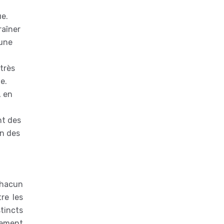
ue.
raîner
 une
très
e.
, en
nt des
on des
chacun
tre les
stincts
alement