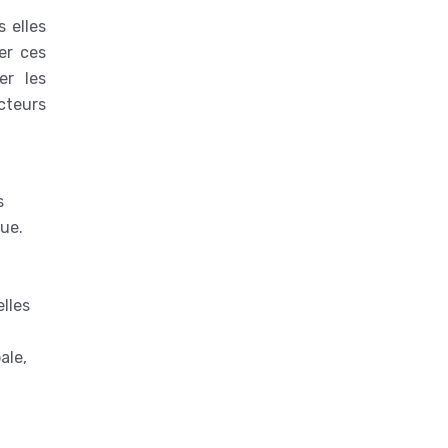
 elles
er ces
er les
cteurs
s
ue.
lles
ale,