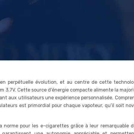
 en perpétuelle évolution, et au centre de cette technolo
ium 3.7V. Cette source d’énergie compacte alimente la major
rant aux utilisateurs une expérience personnalisée. Compren
ulateurs est primordial pour chaque vapoteur, qu’il soit no
la norme pour les e-cigarettes grâce à leur remarquable d
es garantissent une autonomie appréciable et permette