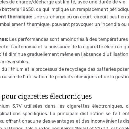
les de charge/décharge est limité, avec une durée de vie
 batterie 18650, ce qui implique un remplacement périodiq
ent thermique:
Une surcharge ou un court-circuit peut ent
emballement thermique, pouvant provoquer un incendie ou
mes:
Les performances sont amoindries à des températures 
ecter l’autonomie et la puissance de la cigarette électroniqu
cité diminue graduellement même en l’absence d’utilisation
irréversibles.
n du lithium et le processus de recyclage des batteries pose
aison de l’utilisation de produits chimiques et de la gesti
 pour cigarettes électroniques
ithium 3.7V utilisées dans les cigarettes électroniques, 
ications spécifiques. La principale distinction se fait en
les, offrant chacune des avantages et des inconvénients di
e batteries, tels que les populaires 18650 et 21700, est ég