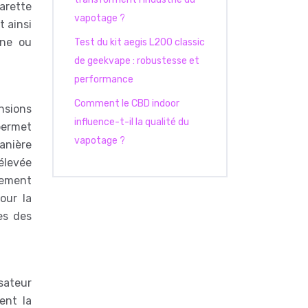
garette
vapotage ?
t ainsi
ène ou
Test du kit aegis L200 classic
de geekvape : robustesse et
performance
Comment le CBD indoor
nsions
influence-t-il la qualité du
 permet
vapotage ?
anière
 élevée
lement
our la
es des
isateur
ment la