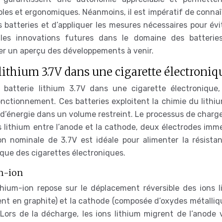
bles et ergonomiques. Néanmoins, il est impératif de connaî
es batteries et d’appliquer les mesures nécessaires pour évi
les innovations futures dans le domaine des batterie
ner un aperçu des développements à venir.
lithium 3.7V dans une cigarette électroniq
 batterie lithium 3.7V dans une cigarette électronique, 
nctionnement. Ces batteries exploitent la chimie du lithiu
d’énergie dans un volume restreint. Le processus de charge
ns lithium entre l’anode et la cathode, deux électrodes imm
on nominale de 3.7V est idéale pour alimenter la résista
ique des cigarettes électroniques.
um-ion
thium-ion repose sur le déplacement réversible des ions l
ent en graphite) et la cathode (composée d’oxydes métalliq
ors de la décharge, les ions lithium migrent de l’anode v