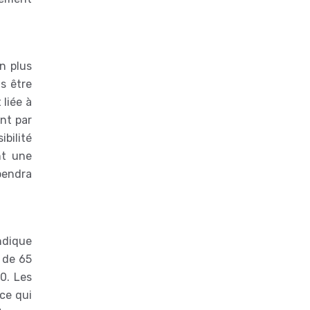
gn plus
s être
 liée à
ent par
ibilité
nt une
pendra
ndique
 de 65
0. Les
ce qui