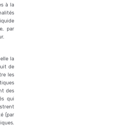
es à la
alités
iquide
e, par
r.
elle la
uit de
re les
tiques
ant des
és qui
istrent
é (par
niques.