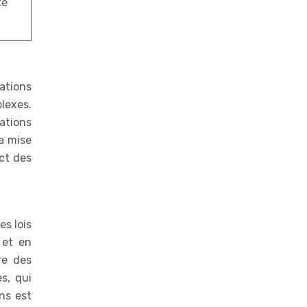
té
ations
lexes.
ations
la mise
ect des
es lois
 et en
re des
s, qui
ns est