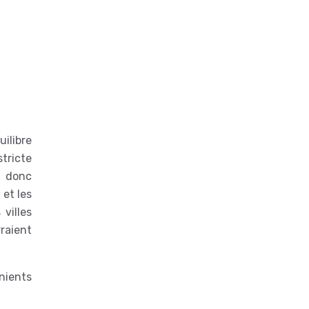
ilibre
tricte
st donc
 et les
villes
raient
énients