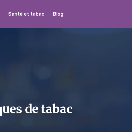
Santé et tabac
Blog
ques de tabac