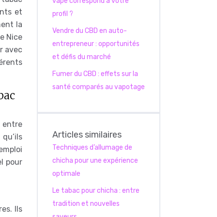
vape correspond à votre
nts et
profil ?
ment la
Vendre du CBD en auto-
ue Nice
entrepreneur : opportunités
er avec
et défis du marché
érents
Fumer du CBD : effets sur la
santé comparés au vapotage
bac
 entre
Articles similaires
qu’ils
Techniques d’allumage de
emploi
chicha pour une expérience
el pour
optimale
Le tabac pour chicha : entre
tradition et nouvelles
s. Ils
saveurs