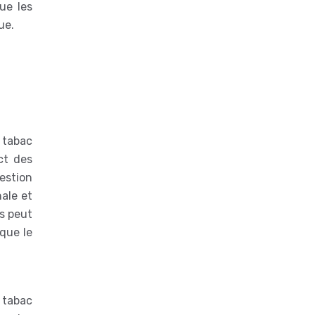
ue les
ue.
 tabac
ect des
gestion
nale et
es peut
que le
 tabac