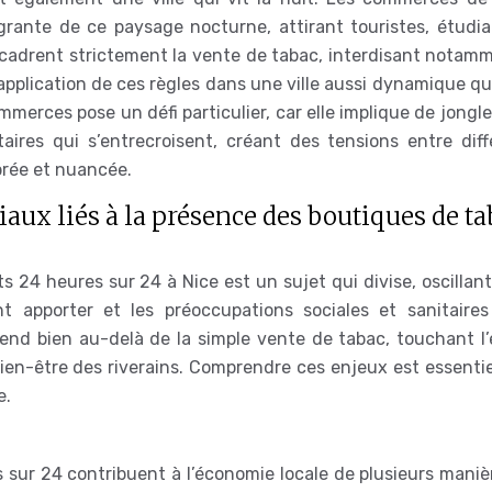
grante de ce paysage nocturne, attirant touristes, étudia
 encadrent strictement la vente de tabac, interdisant notam
l’application de ces règles dans une ville aussi dynamique q
merces pose un défi particulier, car elle implique de jongl
ires qui s’entrecroisent, créant des tensions entre diff
brée et nuancée.
aux liés à la présence des boutiques de ta
24 heures sur 24 à Nice est un sujet qui divise, oscillant
 apporter et les préoccupations sociales et sanitaires 
end bien au-delà de la simple vente de tabac, touchant l’
 bien-être des riverains. Comprendre ces enjeux est essenti
e.
ur 24 contribuent à l’économie locale de plusieurs manière