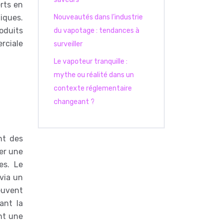
rts en
iques.
Nouveautés dans l’industrie
oduits
du vapotage : tendances à
rciale
surveiller
Le vapoteur tranquille :
mythe ou réalité dans un
contexte réglementaire
changeant ?
nt des
ner une
es. Le
via un
euvent
ant la
ent une