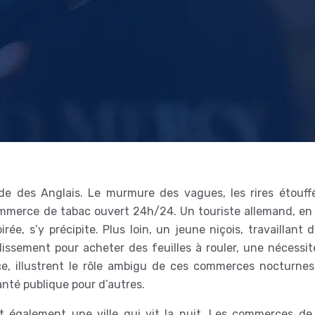
de des Anglais. Le murmure des vagues, les rires étouff
commerce de tabac ouvert 24h/24. Un touriste allemand, en
rée, s’y précipite. Plus loin, un jeune niçois, travaillant 
issement pour acheter des feuilles à rouler, une nécessit
ce, illustrent le rôle ambigu de ces commerces nocturnes
nté publique pour d’autres.
est également une ville qui vit la nuit. Les commerces de