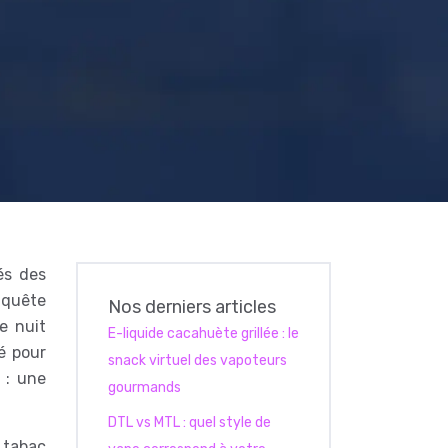
és des
 quête
Nos derniers articles
de nuit
E-liquide cacahuète grillée : le
é pour
snack virtuel des vapoteurs
 : une
gourmands
DTL vs MTL : quel style de
 tabac