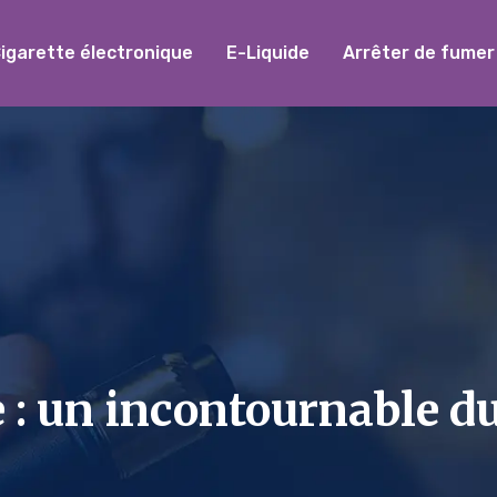
igarette électronique
E-Liquide
Arrêter de fumer
 : un incontournable du