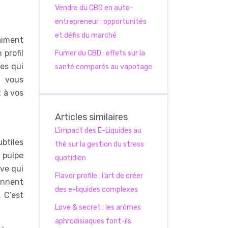
Vendre du CBD en auto-
entrepreneur : opportunités
et défis du marché
aiment
 profil
Fumer du CBD : effets sur la
ues qui
santé comparés au vapotage
n vous
 à vos
Articles similaires
L’impact des E-Liquides au
btiles
thé sur la gestion du stress
a pulpe
quotidien
ive qui
Flavor profile : l’art de créer
ennent
des e-liquides complexes
 C’est
Love & secret : les arômes
aphrodisiaques font-ils