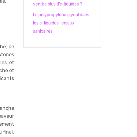
ls.
vendre plus d’e-liquides ?
Le polypropylène glycol dans
les e-liquides : enjeux
sanitaires
he, ce
actones
les et
êche et
ricants
lanche
 saveur
èrement
 final,