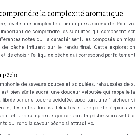
: comprendre la complexité aromatique
rée, révèle une complexité aromatique surprenante. Pour vr
t important de comprendre les subtilités qui composent son
ifférentes notes qui la caractérisent, les composés chimiq
de pêche influent sur le rendu final. Cette exploratio
et de choisir l’e-liquide pêche qui correspond parfaitement
a pêche
ymphonie de saveurs douces et acidulées, rehaussées de su
e est bien sûr le sucré, une douceur veloutée qui rappelle l
ilibrée par une touche acidulée, apportant une fraîcheur v
fin, des notes florales délicates et une pointe d’épices vi
eur et une complexité qui rendent la pêche si irrésistible.
ents qui rend la saveur pêche si attractive.