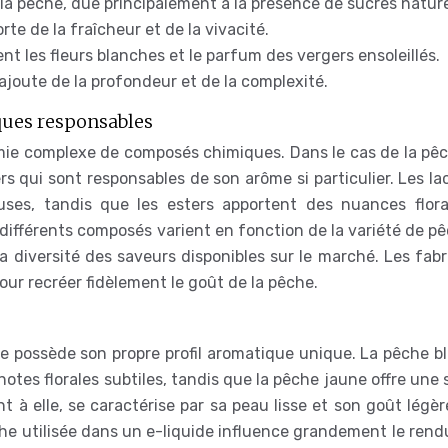
la pêche, due principalement à la présence de sucres nature
te de la fraîcheur et de la vivacité.
nt les fleurs blanches et le parfum des vergers ensoleillés.
 ajoute de la profondeur et de la complexité.
ques responsables
mie complexe de composés chimiques. Dans le cas de la pêc
rs qui sont responsables de son arôme si particulier. Les l
ses, tandis que les esters apportent des nuances flora
 différents composés varient en fonction de la variété de p
a diversité des saveurs disponibles sur le marché. Les fab
our recréer fidèlement le goût de la pêche.
e possède son propre profil aromatique unique. La pêche b
notes florales subtiles, tandis que la pêche jaune offre une
nt à elle, se caractérise par sa peau lisse et son goût lég
he utilisée dans un e-liquide influence grandement le rendu