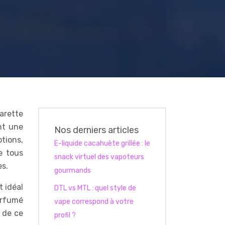
arette
nt une
Nos derniers articles
ptions,
E-liquide cacahuète grillée : le
e tous
snack virtuel des vapoteurs
es.
gourmands
t idéal
DTL vs MTL : quel style de
parfumé
vape correspond à votre
 de ce
profil ?