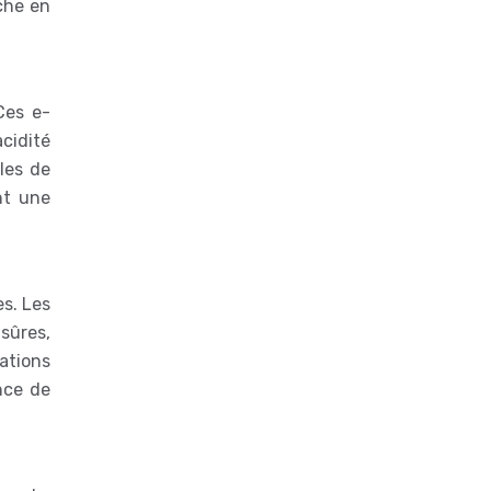
che en
Ces e-
cidité
ples de
ant une
es. Les
sûres,
iations
nce de