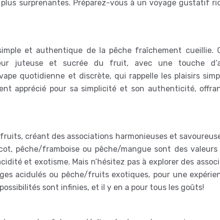
 plus surprenantes. Préparez-vous à un voyage gustatif ri
 simple et authentique de la pêche fraîchement cueillie. 
veur juteuse et sucrée du fruit, avec une touche d’a
vape quotidienne et discrète, qui rappelle les plaisirs sim
ment apprécié pour sa simplicité et son authenticité, offr
 fruits, créant des associations harmonieuses et savoureus
cot, pêche/framboise ou pêche/mangue sont des valeurs 
acidité et exotisme. Mais n’hésitez pas à explorer des assoc
ges acidulés ou pêche/fruits exotiques, pour une expérie
ssibilités sont infinies, et il y en a pour tous les goûts!