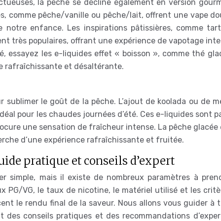
nctueuses, la pêche se décline également en version gour
, comme pêche/vanille ou pêche/lait, offrent une vape do
e notre enfance. Les inspirations pâtissières, comme tart
t très populaires, offrant une expérience de vapotage inte
é, essayez les e-liquides effet « boisson », comme thé gla
 rafraîchissante et désaltérante.
r sublimer le goût de la pêche. L’ajout de koolada ou de m
 idéal pour les chaudes journées d’été. Ces e-liquides sont p
rocure une sensation de fraîcheur intense. La pêche glacée
erche d’une expérience rafraîchissante et fruitée.
uide pratique et conseils d’expert
er simple, mais il existe de nombreux paramètres à pren
x PG/VG, le taux de nicotine, le matériel utilisé et les crit
ent le rendu final de la saveur. Nous allons vous guider à 
nt des conseils pratiques et des recommandations d’exper