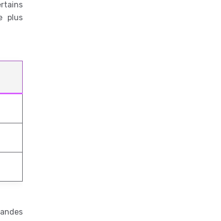
rtains
e plus
randes