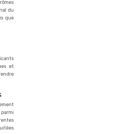
arômes
inal du
is que
ricants
ues et
rendre
s
hement
 parmi
érentes
uitées