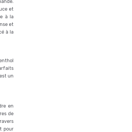
mande.
uce et
e à la
nse et
cé à la
enthol
arfaits
 est un
dre en
ères de
travers
t pour